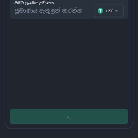
ඔබට ලැබෙන ප්‍රමාණය
USDT