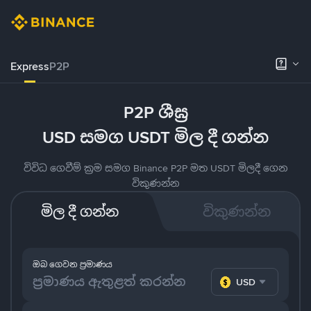
Express
P2P
P2P ශීඝ්‍ර
USD සමග USDT මිල දී ගන්න
විවිධ ගෙවීම් ක්‍රම සමග Binance P2P මත USDT මිලදී ගෙන
විකුණන්න
මිල දී ගන්න
විකුණන්න
ඔබ ගෙවන ප්‍රමාණය
USD