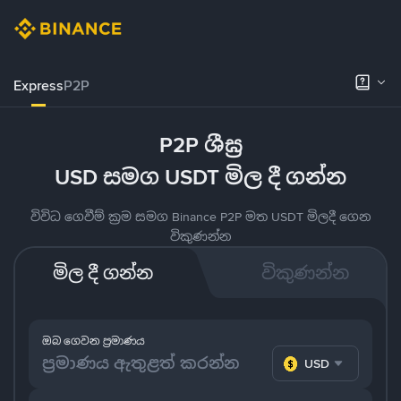
Express
P2P
P2P ශීඝ්‍ර
USD සමග USDT මිල දී ගන්න
විවිධ ගෙවීම් ක්‍රම සමග Binance P2P මත USDT මිලදී ගෙන
විකුණන්න
මිල දී ගන්න
විකුණන්න
ඔබ ගෙවන ප්‍රමාණය
USD