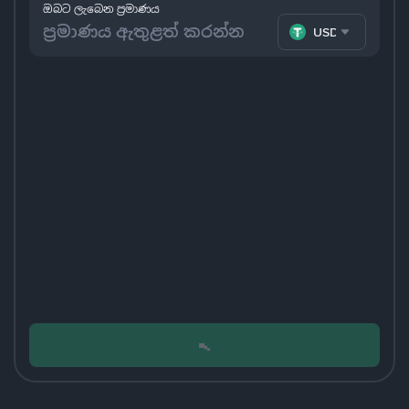
ඔබට ලැබෙන ප්‍රමාණය
USDT