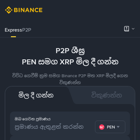
Express
P2P
P2P ශීඝ්‍ර
PEN සමග XRP මිල දී ගන්න
විවිධ ගෙවීම් ක්‍රම සමග Binance P2P මත XRP මිලදී ගෙන
විකුණන්න
මිල දී ගන්න
විකුණන්න
ඔබ ගෙවන ප්‍රමාණය
PEN