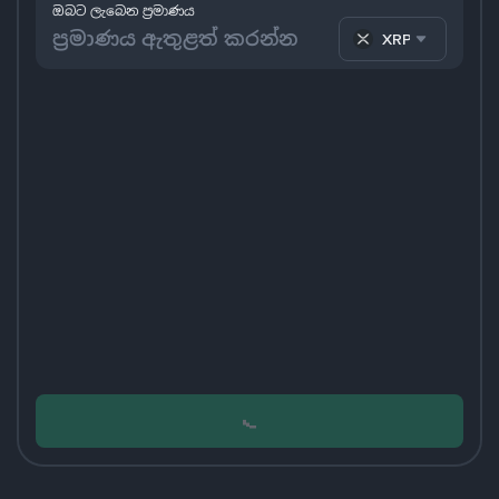
ඔබට ලැබෙන ප්‍රමාණය
XRP