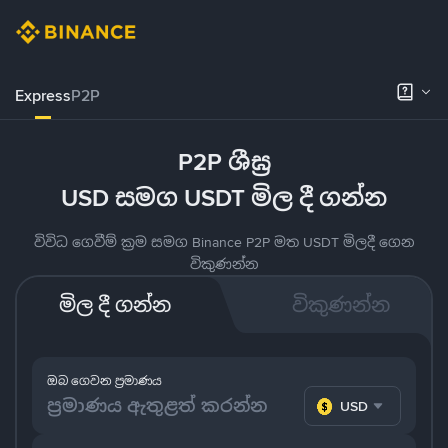
Express
P2P
P2P ශීඝ්‍ර
USD සමග USDT මිල දී ගන්න
විවිධ ගෙවීම් ක්‍රම සමග Binance P2P මත USDT මිලදී ගෙන
විකුණන්න
මිල දී ගන්න
විකුණන්න
ඔබ ගෙවන ප්‍රමාණය
USD