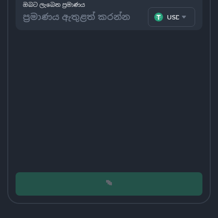
ඔබට ලැබෙන ප්‍රමාණය
USDT