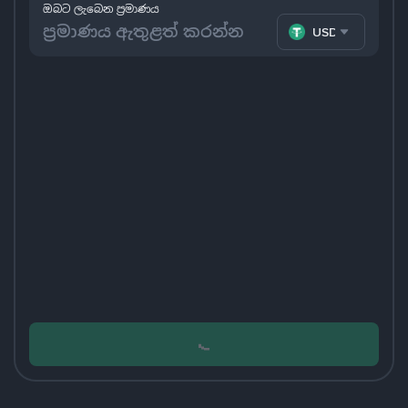
ඔබට ලැබෙන ප්‍රමාණය
USDT