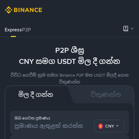
Express
P2P
P2P ශීඝ්‍ර
CNY සමග USDT මිල දී ගන්න
විවිධ ගෙවීම් ක්‍රම සමග Binance P2P මත USDT මිලදී ගෙන
විකුණන්න
මිල දී ගන්න
විකුණන්න
ඔබ ගෙවන ප්‍රමාණය
CNY