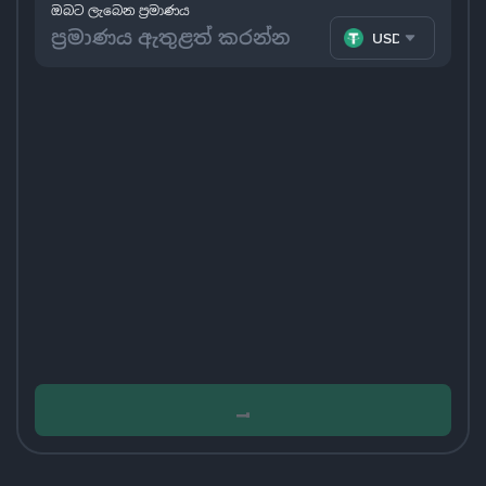
ඔබට ලැබෙන ප්‍රමාණය
USDT