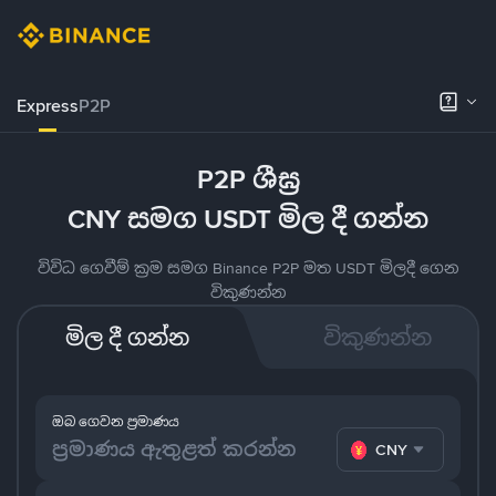
Express
P2P
P2P ශීඝ්‍ර
CNY සමග USDT මිල දී ගන්න
විවිධ ගෙවීම් ක්‍රම සමග Binance P2P මත USDT මිලදී ගෙන
විකුණන්න
මිල දී ගන්න
විකුණන්න
ඔබ ගෙවන ප්‍රමාණය
CNY