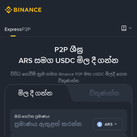
Express
P2P
P2P ශීඝ්‍ර
ARS සමග USDC මිල දී ගන්න
විවිධ ගෙවීම් ක්‍රම සමග Binance P2P මත USDC මිලදී ගෙන
විකුණන්න
මිල දී ගන්න
විකුණන්න
ඔබ ගෙවන ප්‍රමාණය
ARS