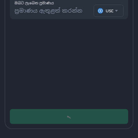
ඔබට ලැබෙන ප්‍රමාණය
USDC