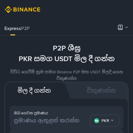
Express
P2P
P2P ශීඝ්‍ර
PKR සමග USDT මිල දී ගන්න
විවිධ ගෙවීම් ක්‍රම සමග Binance P2P මත USDT මිලදී ගෙන
විකුණන්න
මිල දී ගන්න
විකුණන්න
ඔබ ගෙවන ප්‍රමාණය
PKR