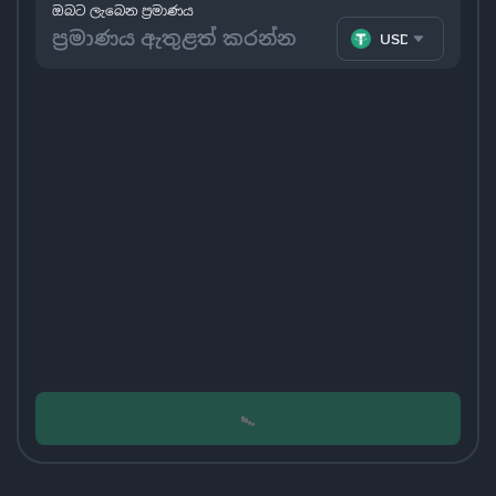
ඔබට ලැබෙන ප්‍රමාණය
USDT