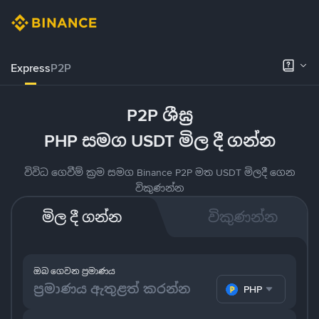
Express
P2P
P2P ශීඝ්‍ර
PHP සමග USDT මිල දී ගන්න
විවිධ ගෙවීම් ක්‍රම සමග Binance P2P මත USDT මිලදී ගෙන
විකුණන්න
මිල දී ගන්න
විකුණන්න
ඔබ ගෙවන ප්‍රමාණය
PHP