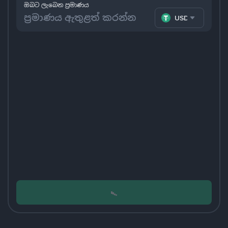
ඔබට ලැබෙන ප්‍රමාණය
USDT