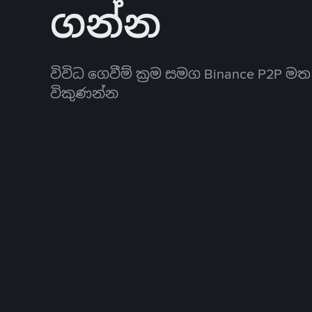
ගන්න
විවිධ ගෙවීම් ක්‍රම සමග Binance P2P ම
විකුණන්න