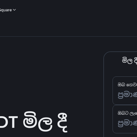
Square
මිල 
ඔබ ගෙවන
 මිල දී
ඔබට ලැබ