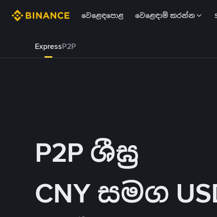
වෙළෙඳපොළ
වෙළෙඳාම් කරන්න
Express
P2P
P2P ශීඝ්‍ර
CNY සමග USDT