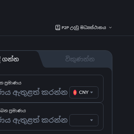
P2P උදවු මධ්‍යස්ථානය
දී ගන්න
විකුණන්න
 ප්‍රමාණය
CNY
ෙන ප්‍රමාණය