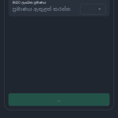
ඔබට ලැබෙන ප්‍රමාණය