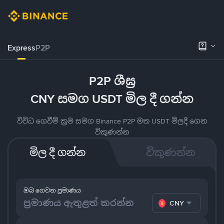
Express
P2P
P2P ශීඝ්‍ර
CNY සමග USDT මිල දී ගන්න
විවිධ ගෙවීම් ක්‍රම සමග Binance P2P මත USDT මිලදී ගෙන
විකුණන්න
මිල දී ගන්න
විකුණන්න
ඔබ ගෙවන ප්‍රමාණය
CNY