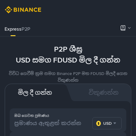
Express
P2P
P2P ශීඝ්‍ර
USD සමග FDUSD මිල දී ගන්න
විවිධ ගෙවීම් ක්‍රම සමග Binance P2P මත FDUSD මිලදී ගෙන
විකුණන්න
මිල දී ගන්න
විකුණන්න
ඔබ ගෙවන ප්‍රමාණය
USD