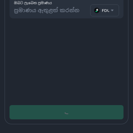
ඔබට ලැබෙන ප්‍රමාණය
FDUSD