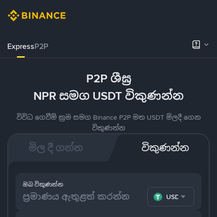
Express
P2P
P2P ශීඝ්‍ර
NPR සමග USDT විකුණන්න
විවිධ ගෙවීම් ක්‍රම සමග Binance P2P මත USDT මිලදී ගෙන
විකුණන්න
මිල දී ගන්න
විකුණන්න
ඔබ විකුණන්න
USDT