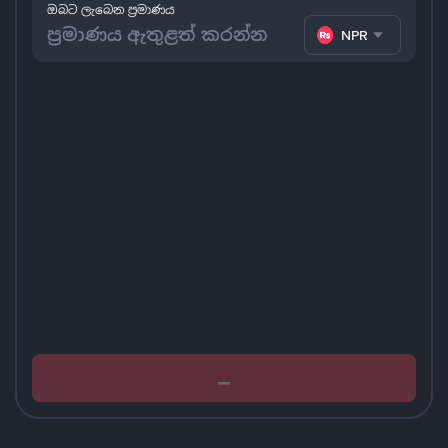
ඔබට ලැබෙන ප්‍රමාණය
NPR