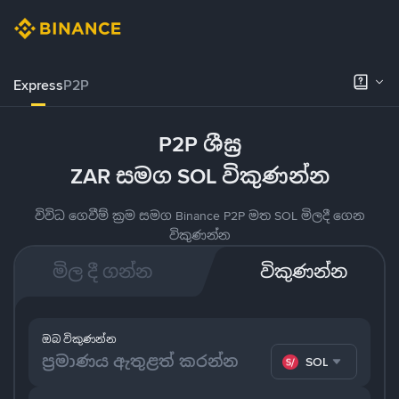
Express
P2P
P2P ශීඝ්‍ර
ZAR සමග SOL විකුණන්න
විවිධ ගෙවීම් ක්‍රම සමග Binance P2P මත SOL මිලදී ගෙන
විකුණන්න
මිල දී ගන්න
විකුණන්න
ඔබ විකුණන්න
SOL