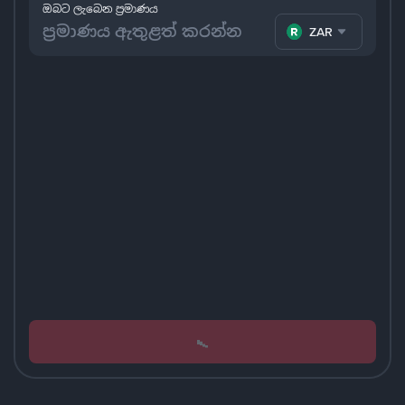
ඔබට ලැබෙන ප්‍රමාණය
ZAR