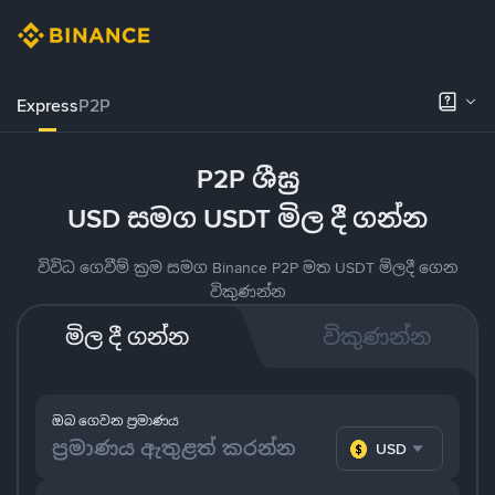
Express
P2P
P2P ශීඝ්‍ර
USD සමග USDT මිල දී ගන්න
විවිධ ගෙවීම් ක්‍රම සමග Binance P2P මත USDT මිලදී ගෙන
විකුණන්න
මිල දී ගන්න
විකුණන්න
ඔබ ගෙවන ප්‍රමාණය
USD