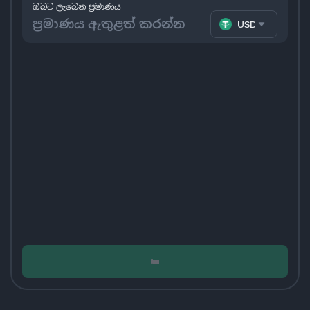
ඔබට ලැබෙන ප්‍රමාණය
USDT