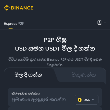
Express
P2P
P2P ශීඝ්‍ර
USD සමග USDT මිල දී ගන්න
විවිධ ගෙවීම් ක්‍රම සමග Binance P2P මත USDT මිලදී ගෙන
විකුණන්න
මිල දී ගන්න
විකුණන්න
ඔබ ගෙවන ප්‍රමාණය
USD