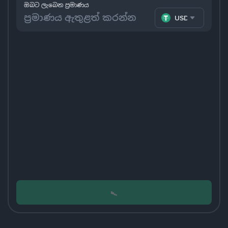
ඔබට ලැබෙන ප්‍රමාණය
USDT