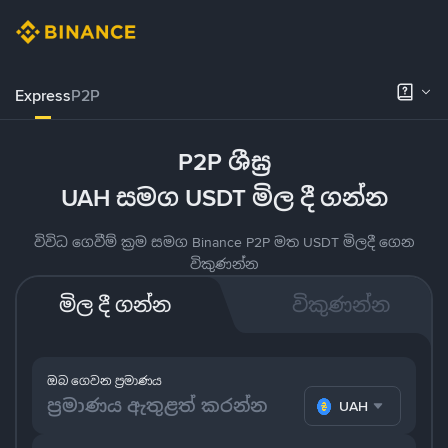
Express
P2P
P2P ශීඝ්‍ර
UAH සමග USDT මිල දී ගන්න
විවිධ ගෙවීම් ක්‍රම සමග Binance P2P මත USDT මිලදී ගෙන
විකුණන්න
මිල දී ගන්න
විකුණන්න
ඔබ ගෙවන ප්‍රමාණය
UAH