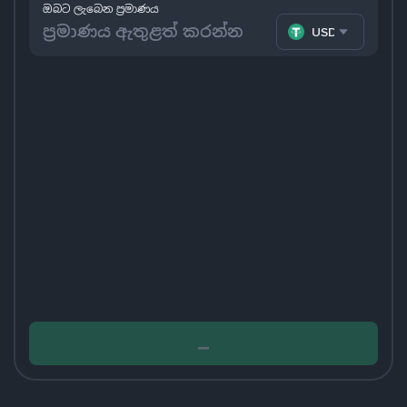
ඔබට ලැබෙන ප්‍රමාණය
USDT