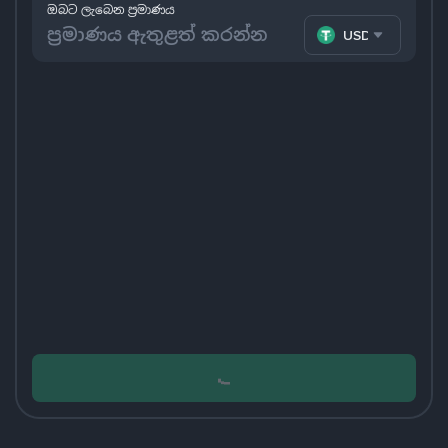
ඔබට ලැබෙන ප්‍රමාණය
USDT