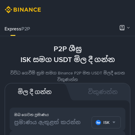
Express
P2P
P2P ශීඝ්‍ර
ISK සමග USDT මිල දී ගන්න
විවිධ ගෙවීම් ක්‍රම සමග Binance P2P මත USDT මිලදී ගෙන
විකුණන්න
මිල දී ගන්න
විකුණන්න
ඔබ ගෙවන ප්‍රමාණය
ISK