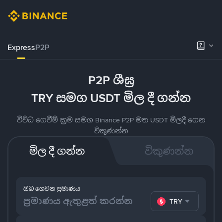
Express
P2P
P2P ශීඝ්‍ර
TRY සමග USDT මිල දී ගන්න
විවිධ ගෙවීම් ක්‍රම සමග Binance P2P මත USDT මිලදී ගෙන
විකුණන්න
මිල දී ගන්න
විකුණන්න
ඔබ ගෙවන ප්‍රමාණය
TRY