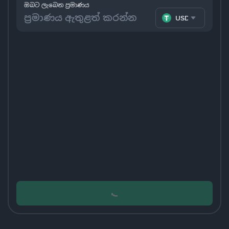
ඔබට ලැබෙන ප්‍රමාණය
USDT