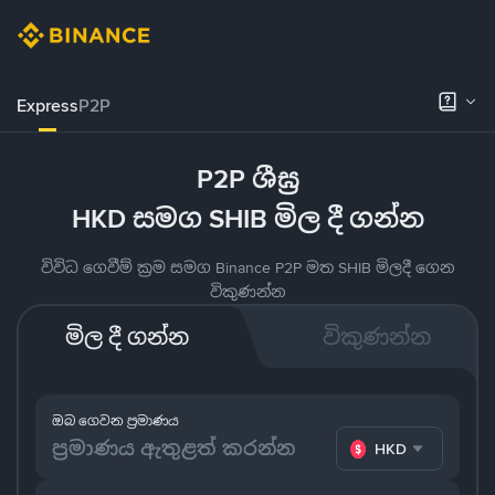
Express
P2P
P2P ශීඝ්‍ර
HKD සමග SHIB මිල දී ගන්න
විවිධ ගෙවීම් ක්‍රම සමග Binance P2P මත SHIB මිලදී ගෙන
විකුණන්න
මිල දී ගන්න
විකුණන්න
ඔබ ගෙවන ප්‍රමාණය
HKD