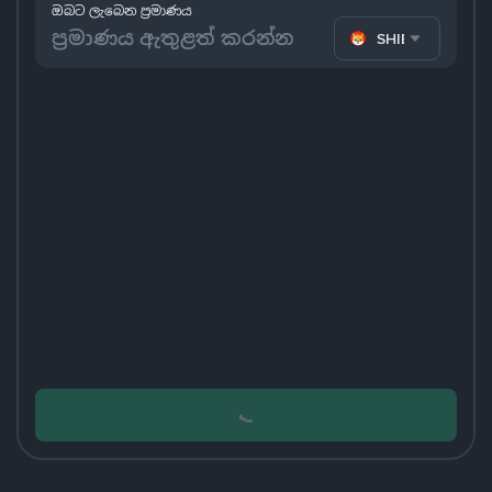
ඔබට ලැබෙන ප්‍රමාණය
SHIB