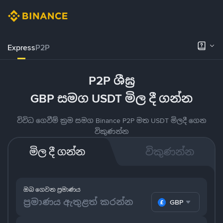
Express
P2P
P2P ශීඝ්‍ර
GBP සමග USDT මිල දී ගන්න
විවිධ ගෙවීම් ක්‍රම සමග Binance P2P මත USDT මිලදී ගෙන
විකුණන්න
මිල දී ගන්න
විකුණන්න
ඔබ ගෙවන ප්‍රමාණය
GBP