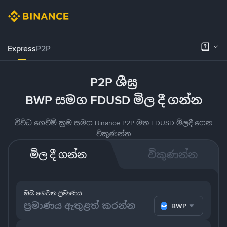
Express
P2P
P2P ශීඝ්‍ර
BWP සමග FDUSD මිල දී ගන්න
විවිධ ගෙවීම් ක්‍රම සමග Binance P2P මත FDUSD මිලදී ගෙන
විකුණන්න
මිල දී ගන්න
විකුණන්න
ඔබ ගෙවන ප්‍රමාණය
BWP