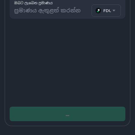
ඔබට ලැබෙන ප්‍රමාණය
FDUSD