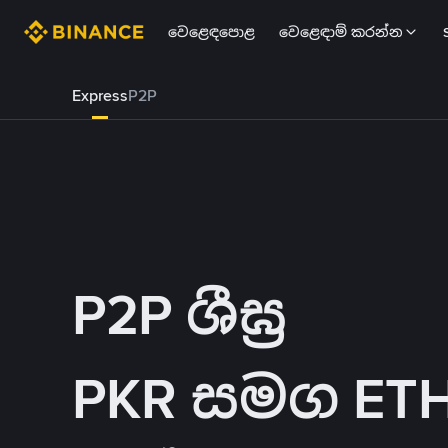
වෙළෙඳපොළ
වෙළෙඳාම් කරන්න
Express
P2P
P2P ශීඝ්‍ර
PKR සමග ETH 