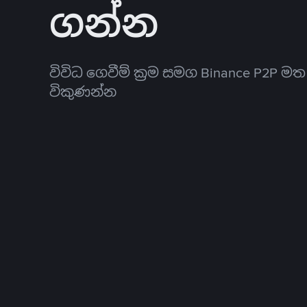
ගන්න
විවිධ ගෙවීම් ක්‍රම සමග Binance P2P ම
විකුණන්න