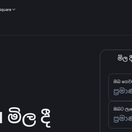
Square
මිල 
ඔබ ගෙවන
මිල දී
ඔබට ලැබ