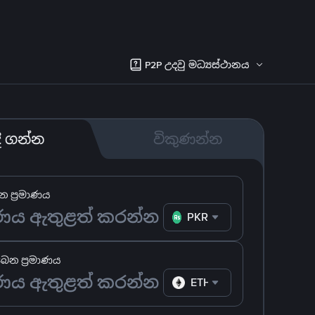
P2P උදවු මධ්‍යස්ථානය
දී ගන්න
විකුණන්න
 ප්‍රමාණය
PKR
ෙන ප්‍රමාණය
ETH