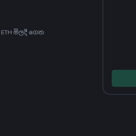
ත ETH මිලදී ගෙන