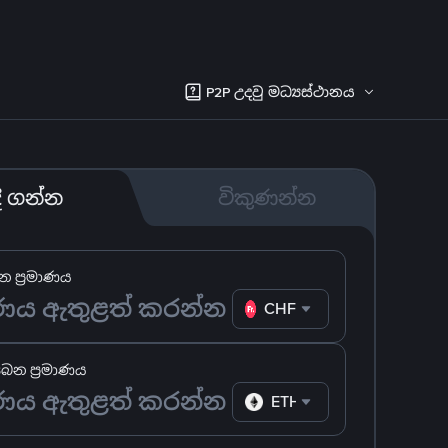
P2P උදවු මධ්‍යස්ථානය
දී ගන්න
විකුණන්න
 ප්‍රමාණය
CHF
ෙන ප්‍රමාණය
ETH