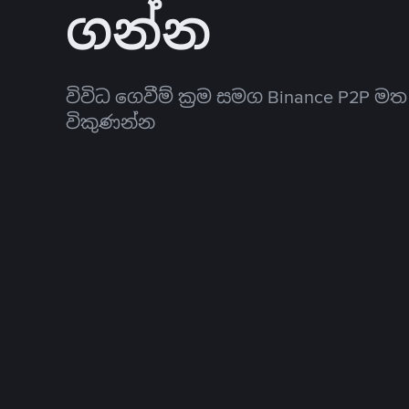
ගන්න
විවිධ ගෙවීම් ක්‍රම සමග Binance P2P ම
විකුණන්න