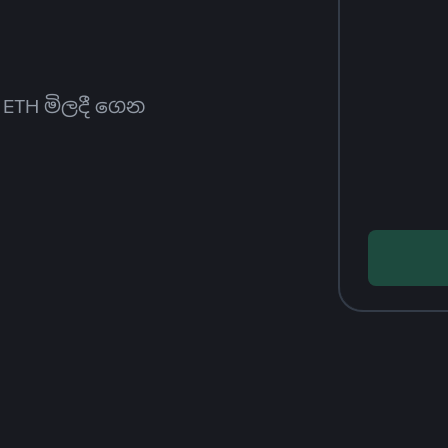
ත ETH මිලදී ගෙන