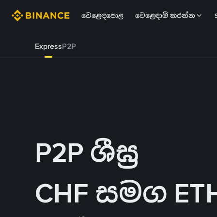
වෙළෙඳපොළ
වෙළෙඳාම් කරන්න
Express
P2P
P2P ශීඝ්‍ර
CHF සමග ETH 