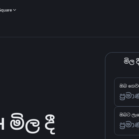
Square
මිල 
ඔබ ගෙවන
මිල දී
ඔබට ලැබ