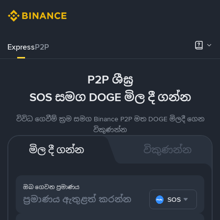
Express
P2P
P2P ශීඝ්‍ර
SOS සමග DOGE මිල දී ගන්න
විවිධ ගෙවීම් ක්‍රම සමග Binance P2P මත DOGE මිලදී ගෙන
විකුණන්න
මිල දී ගන්න
විකුණන්න
ඔබ ගෙවන ප්‍රමාණය
SOS