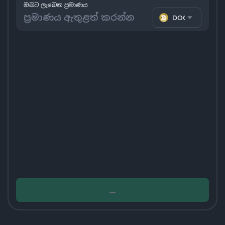
ඔබට ලැබෙන ප්‍රමාණය
DOGE