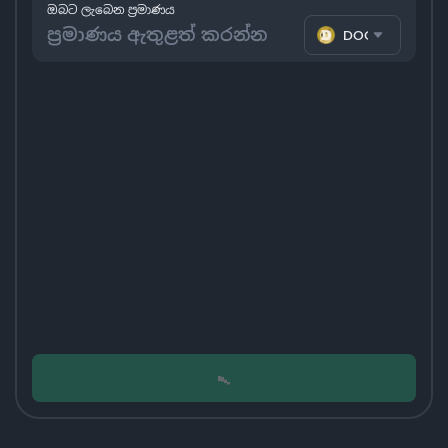
ඔබට ලැබෙන ප්‍රමාණය
DOGE