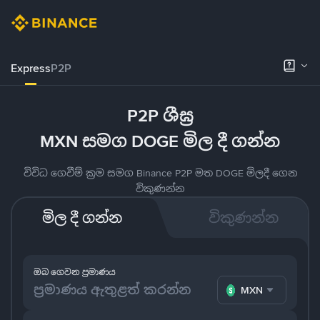
Express
P2P
P2P ශීඝ්‍ර
MXN සමග DOGE මිල දී ගන්න
විවිධ ගෙවීම් ක්‍රම සමග Binance P2P මත DOGE මිලදී ගෙන
විකුණන්න
මිල දී ගන්න
විකුණන්න
ඔබ ගෙවන ප්‍රමාණය
MXN