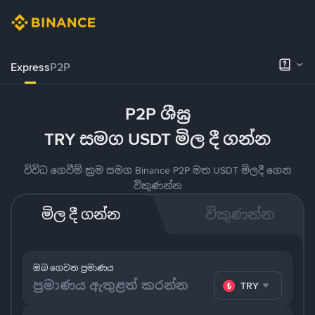
Express
P2P
P2P ශීඝ්‍ර
TRY සමග USDT මිල දී ගන්න
විවිධ ගෙවීම් ක්‍රම සමග Binance P2P මත USDT මිලදී ගෙන
විකුණන්න
මිල දී ගන්න
විකුණන්න
ඔබ ගෙවන ප්‍රමාණය
TRY