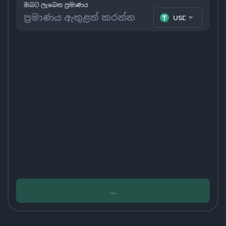
ඔබට ලැබෙන ප්‍රමාණය
USDT