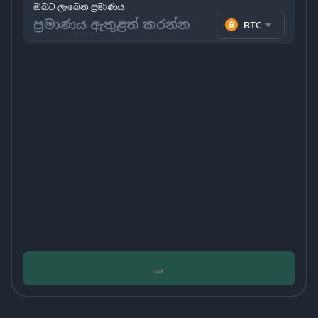
ඔබට ලැබෙන ප්‍රමාණය
BTC