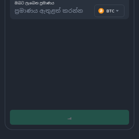
ඔබට ලැබෙන ප්‍රමාණය
BTC