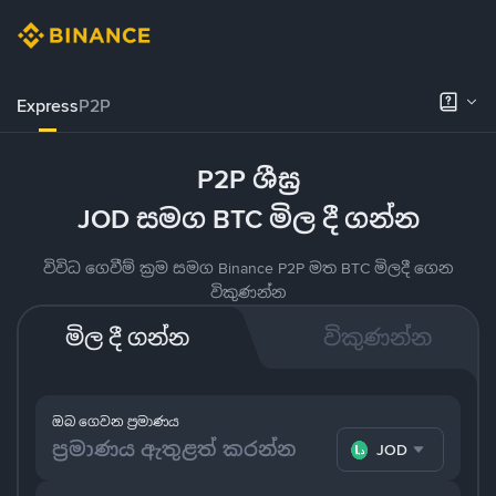
Express
P2P
P2P ශීඝ්‍ර
JOD සමග BTC මිල දී ගන්න
විවිධ ගෙවීම් ක්‍රම සමග Binance P2P මත BTC මිලදී ගෙන
විකුණන්න
මිල දී ගන්න
විකුණන්න
ඔබ ගෙවන ප්‍රමාණය
JOD