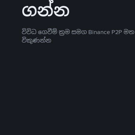
ගන්න
විවිධ ගෙවීම් ක්‍රම සමග Binance P2P ම
විකුණන්න