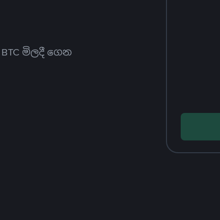
ත BTC මිලදී ගෙන