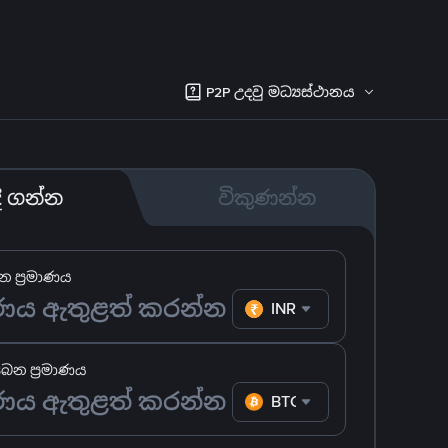
P2P උදවු මධ්‍යස්ථානය
දී ගන්න
විකුණන්න
 ප්‍රමාණය
INR
ෙන ප්‍රමාණය
BTC