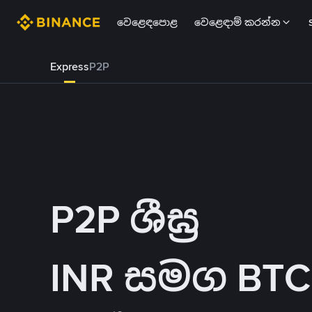
වෙළෙඳපොළ
වෙළෙඳාම් කරන්න
Express
P2P
P2P ශීඝ්‍ර
INR සමග BTC 