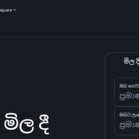
Square
මිල 
ඔබ ගෙවන
මිල දී
ඔබට ලැබ