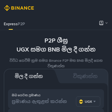
Express
P2P
P2P ශීඝ්‍ර
UGX සමග BNB මිල දී ගන්න
විවිධ ගෙවීම් ක්‍රම සමග Binance P2P මත BNB මිලදී ගෙන
විකුණන්න
මිල දී ගන්න
විකුණන්න
ඔබ ගෙවන ප්‍රමාණය
UGX