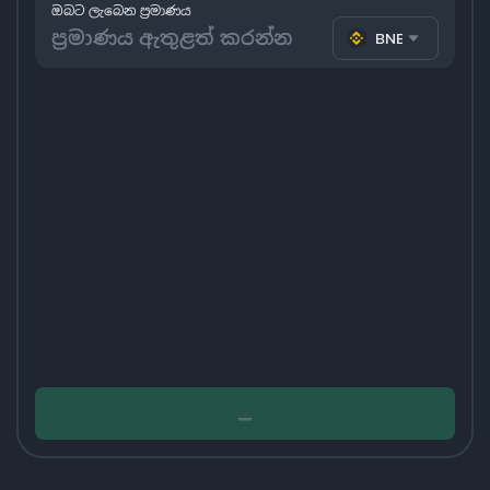
ඔබට ලැබෙන ප්‍රමාණය
BNB