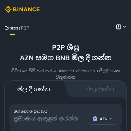
Express
P2P
P2P ශීඝ්‍ර
AZN සමග BNB මිල දී ගන්න
විවිධ ගෙවීම් ක්‍රම සමග Binance P2P මත BNB මිලදී ගෙන
විකුණන්න
මිල දී ගන්න
විකුණන්න
ඔබ ගෙවන ප්‍රමාණය
AZN