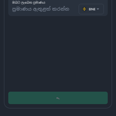
ඔබට ලැබෙන ප්‍රමාණය
BNB