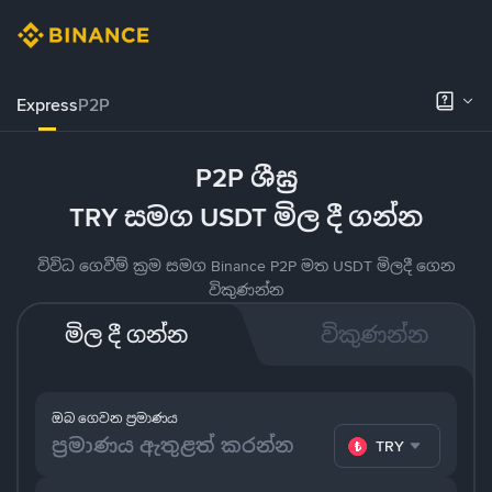
Express
P2P
P2P ශීඝ්‍ර
TRY සමග USDT මිල දී ගන්න
විවිධ ගෙවීම් ක්‍රම සමග Binance P2P මත USDT මිලදී ගෙන
විකුණන්න
මිල දී ගන්න
විකුණන්න
ඔබ ගෙවන ප්‍රමාණය
TRY