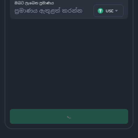
ඔබට ලැබෙන ප්‍රමාණය
USDT