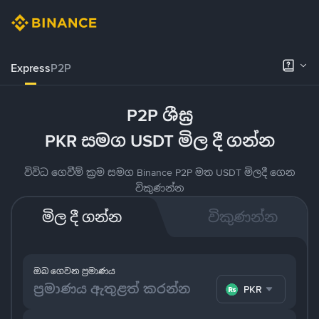
Express
P2P
P2P ශීඝ්‍ර
PKR සමග USDT මිල දී ගන්න
විවිධ ගෙවීම් ක්‍රම සමග Binance P2P මත USDT මිලදී ගෙන
විකුණන්න
මිල දී ගන්න
විකුණන්න
ඔබ ගෙවන ප්‍රමාණය
PKR