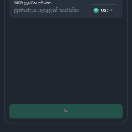
ඔබට ලැබෙන ප්‍රමාණය
USDT