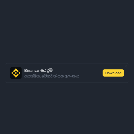
Binance යෙදුම
Download
ආරක්ෂිත, වේගවත් සහ අලංකාර
P2P සීග්‍රගාමී හරහා USDT මිලදී ගන්නේ