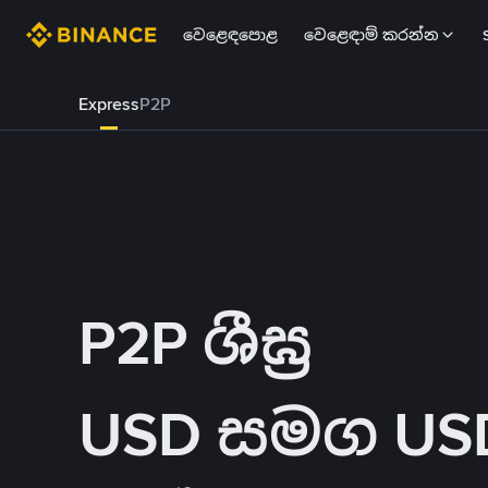
වෙළෙඳපොළ
වෙළෙඳාම් කරන්න
Express
P2P
P2P ශීඝ්‍ර
USD සමග USDT