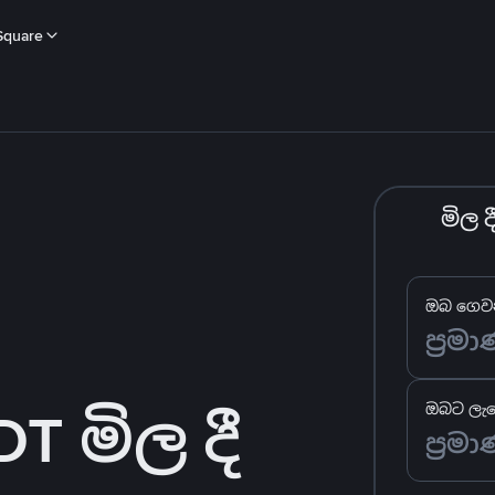
Square
මිල 
ඔබ ගෙවන
 මිල දී
ඔබට ලැබ