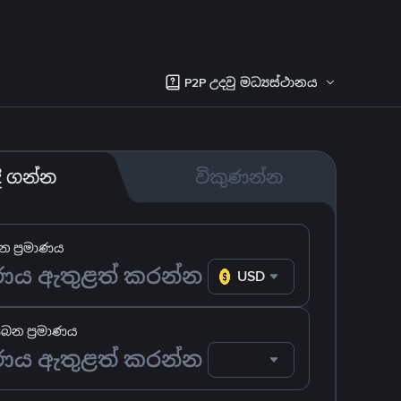
P2P උදවු මධ්‍යස්ථානය
දී ගන්න
විකුණන්න
 ප්‍රමාණය
USD
ෙන ප්‍රමාණය