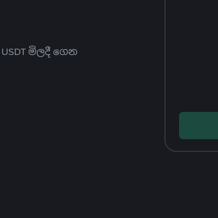
ත USDT මිලදී ගෙන