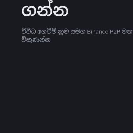
ගන්න
විවිධ ගෙවීම් ක්‍රම සමග Binance P2P ම
විකුණන්න