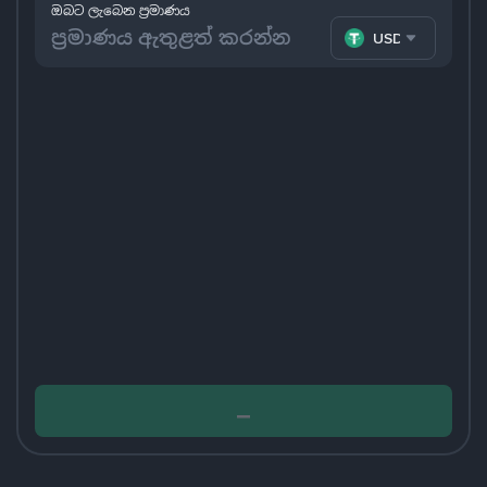
ඔබට ලැබෙන ප්‍රමාණය
USDT