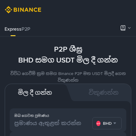
Express
P2P
P2P ශීඝ්‍ර
BHD සමග USDT මිල දී ගන්න
විවිධ ගෙවීම් ක්‍රම සමග Binance P2P මත USDT මිලදී ගෙන
විකුණන්න
මිල දී ගන්න
විකුණන්න
ඔබ ගෙවන ප්‍රමාණය
BHD