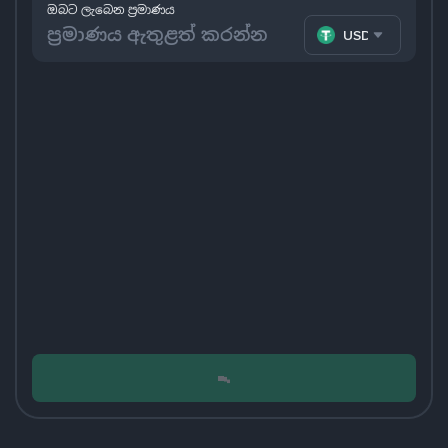
ඔබට ලැබෙන ප්‍රමාණය
USDT