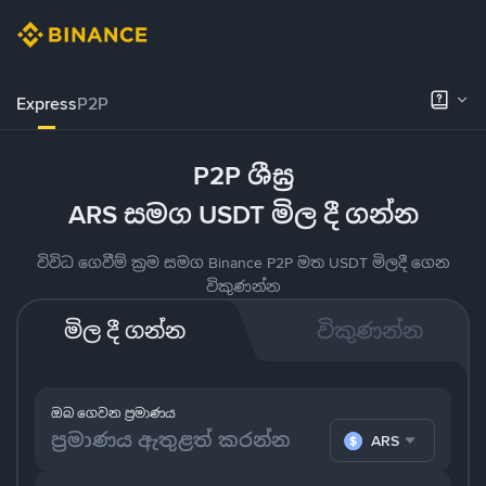
Express
P2P
P2P ශීඝ්‍ර
ARS සමග USDT මිල දී ගන්න
විවිධ ගෙවීම් ක්‍රම සමග Binance P2P මත USDT මිලදී ගෙන
විකුණන්න
මිල දී ගන්න
විකුණන්න
ඔබ ගෙවන ප්‍රමාණය
ARS