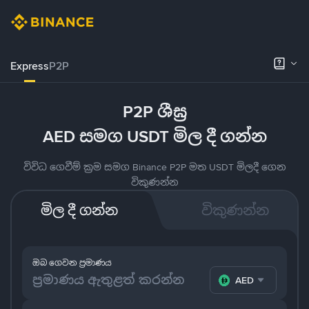
Express
P2P
P2P ශීඝ්‍ර
AED සමග USDT මිල දී ගන්න
විවිධ ගෙවීම් ක්‍රම සමග Binance P2P මත USDT මිලදී ගෙන
විකුණන්න
මිල දී ගන්න
විකුණන්න
ඔබ ගෙවන ප්‍රමාණය
AED