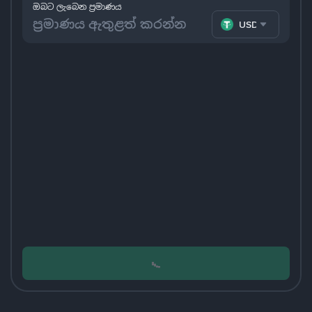
ඔබට ලැබෙන ප්‍රමාණය
USDT