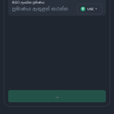
ඔබට ලැබෙන ප්‍රමාණය
USDT