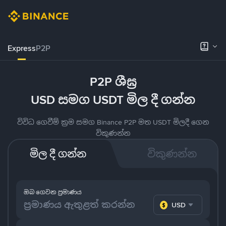
Express
P2P
P2P ශීඝ්‍ර
USD සමග USDT මිල දී ගන්න
විවිධ ගෙවීම් ක්‍රම සමග Binance P2P මත USDT මිලදී ගෙන
විකුණන්න
මිල දී ගන්න
විකුණන්න
ඔබ ගෙවන ප්‍රමාණය
USD