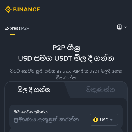
Express
P2P
P2P ශීඝ්‍ර
USD සමග USDT මිල දී ගන්න
විවිධ ගෙවීම් ක්‍රම සමග Binance P2P මත USDT මිලදී ගෙන
විකුණන්න
මිල දී ගන්න
විකුණන්න
ඔබ ගෙවන ප්‍රමාණය
USD