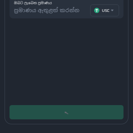
ඔබට ලැබෙන ප්‍රමාණය
USDT