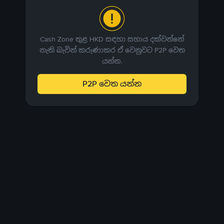
Cash Zone තුළ HKD සඳහා සහාය දක්වන්නේ
නැති බැවින් කරුණාකර ඒ වෙනුවට P2P වෙත
යන්න.
P2P වෙත යන්න