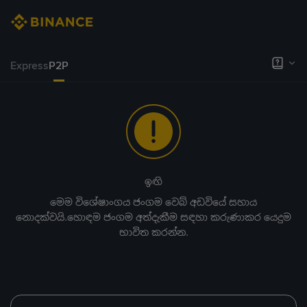
Express
P2P
ඉඟි
මෙම විශේෂාංගය ජංගම වෙබ් අඩවියේ සහාය
නොදක්වයි.හොඳම ජංගම අත්දැකීම සඳහා කරුණාකර යෙදුම
භාවිත කරන්න.