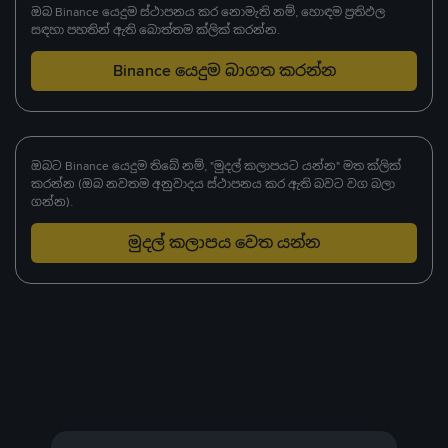
ඔබ Binance යෙදුම ස්ථාපනය කර නොමැති නම්, හොඳම ප්‍රතිඵල
සඳහා පහතින් ඇති බොත්තම ක්ලික් කරන්න.
Binance යෙදුම බාගත කරන්න
ඔබට Binance යෙදුම තිබේ නම්, "මුදල් කලාපයට යන්න" මත ක්ලික්
කරන්න (ඔබ නවතම අනුවාදය ස්ථාපනය කර ඇති බවට වග බලා
ගන්න).
මුදල් කලාපය වෙත යන්න