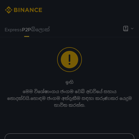
Express
P2P
බ්ලොක්
ඉඟි
මෙම විශේෂාංගය ජංගම වෙබ් අඩවියේ සහාය
නොදක්වයි.හොඳම ජංගම අත්දැකීම සඳහා කරුණාකර යෙදුම
භාවිත කරන්න.