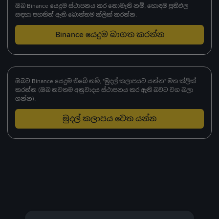
ඔබ Binance යෙදුම ස්ථාපනය කර නොමැති නම්, හොඳම ප්‍රතිඵල
සඳහා පහතින් ඇති බොත්තම ක්ලික් කරන්න.
Binance යෙදුම බාගත කරන්න
ඔබට Binance යෙදුම තිබේ නම්, "මුදල් කලාපයට යන්න" මත ක්ලික්
කරන්න (ඔබ නවතම අනුවාදය ස්ථාපනය කර ඇති බවට වග බලා
ගන්න).
මුදල් කලාපය වෙත යන්න