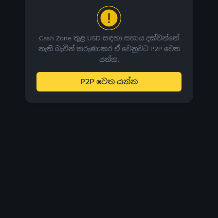
Cash Zone තුළ USD සඳහා සහාය දක්වන්නේ
නැති බැවින් කරුණාකර ඒ වෙනුවට P2P වෙත
යන්න.
P2P වෙත යන්න