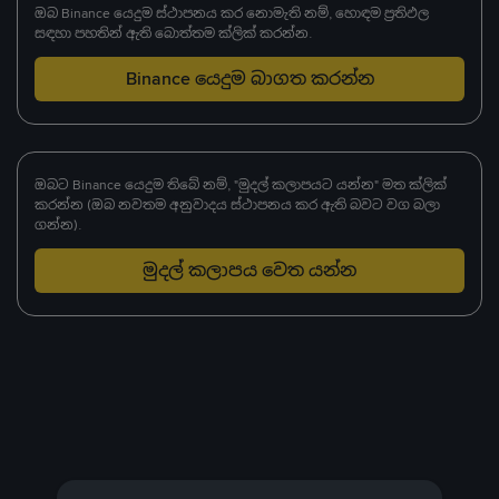
ඔබ Binance යෙදුම ස්ථාපනය කර නොමැති නම්, හොඳම ප්‍රතිඵල
සඳහා පහතින් ඇති බොත්තම ක්ලික් කරන්න.
Binance යෙදුම බාගත කරන්න
ඔබට Binance යෙදුම තිබේ නම්, "මුදල් කලාපයට යන්න" මත ක්ලික්
කරන්න (ඔබ නවතම අනුවාදය ස්ථාපනය කර ඇති බවට වග බලා
ගන්න).
මුදල් කලාපය වෙත යන්න