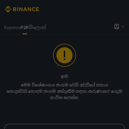
Express
P2P
බ්ලොක්
ඉඟි
මෙම විශේෂාංගය ජංගම වෙබ් අඩවියේ සහාය
නොදක්වයි.හොඳම ජංගම අත්දැකීම සඳහා කරුණාකර යෙදුම
භාවිත කරන්න.