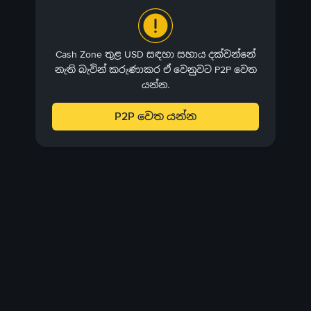
Cash Zone තුළ USD සඳහා සහාය දක්වන්නේ
නැති බැවින් කරුණාකර ඒ වෙනුවට P2P වෙත
යන්න.
P2P වෙත යන්න