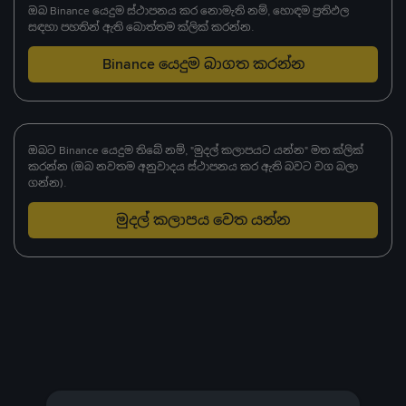
ඔබ Binance යෙදුම ස්ථාපනය කර නොමැති නම්, හොඳම ප්‍රතිඵල
සඳහා පහතින් ඇති බොත්තම ක්ලික් කරන්න.
Binance යෙදුම බාගත කරන්න
ඔබට Binance යෙදුම තිබේ නම්, "මුදල් කලාපයට යන්න" මත ක්ලික්
කරන්න (ඔබ නවතම අනුවාදය ස්ථාපනය කර ඇති බවට වග බලා
ගන්න).
මුදල් කලාපය වෙත යන්න