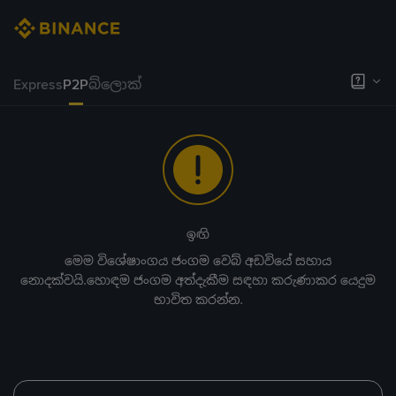
Express
P2P
බ්ලොක්
ඉඟි
මෙම විශේෂාංගය ජංගම වෙබ් අඩවියේ සහාය
නොදක්වයි.හොඳම ජංගම අත්දැකීම සඳහා කරුණාකර යෙදුම
භාවිත කරන්න.