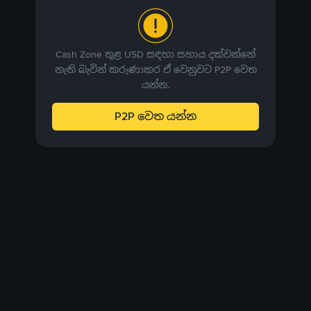
Cash Zone තුළ USD සඳහා සහාය දක්වන්නේ
නැති බැවින් කරුණාකර ඒ වෙනුවට P2P වෙත
යන්න.
P2P වෙත යන්න