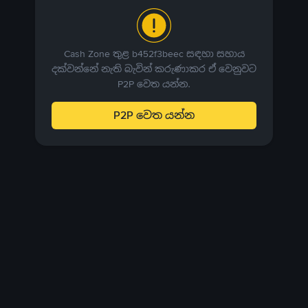
Cash Zone තුළ b452f3beec සඳහා සහාය
දක්වන්නේ නැති බැවින් කරුණාකර ඒ වෙනුවට
P2P වෙත යන්න.
P2P වෙත යන්න