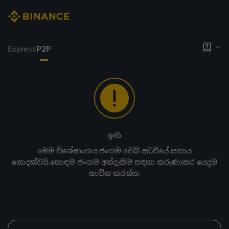
Express
P2P
ඉඟි
මෙම විශේෂාංගය ජංගම වෙබ් අඩවියේ සහාය
නොදක්වයි.හොඳම ජංගම අත්දැකීම සඳහා කරුණාකර යෙදුම
භාවිත කරන්න.