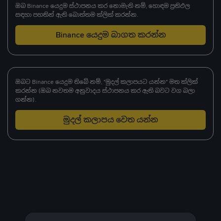
ඔබ Binance යෙදුම ස්ථාපනය කර නොමැති නම්, හොඳම ප්‍රතිඵල
සඳහා පහතින් ඇති බොත්තම ක්ලික් කරන්න.
Binance යෙදුම බාගත කරන්න
ඔබට Binance යෙදුම තිබේ නම්, "මුදල් කලාපයට යන්න" මත ක්ලික්
කරන්න (ඔබ නවතම අනුවාදය ස්ථාපනය කර ඇති බවට වග බලා
ගන්න).
මුදල් කලාපය වෙත යන්න