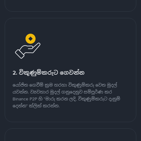
2. විකුණුම්කරුට ගෙවන්න
යෝජිත ගෙවීම් ක්‍රම හරහා විකුණුම්කරු වෙත මුදල්
යවන්න. ව්‍යවහාර මුදල් ගනුදෙනුව සම්පූර්ණ කර
Binance P2P හි "මාරු කරන ලදි, විකුණුම්කරුට දැනුම්
දෙන්න" ක්ලික් කරන්න.