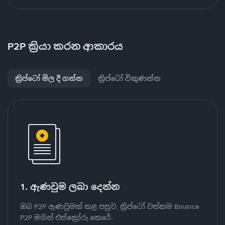
P2P ක්‍රියා කරන ආකාරය
ක්‍රිප්ටෝ මිල දී ගන්න
ක්‍රිප්ටෝ විකුණන්න
1. ඇණවුම ලබා දෙන්න
ඔබ P2P ඇණවුමක් කළ පසුව, ක්‍රිප්ටෝ වත්කම Binance
P2P මගින් එස්ක්‍රෝරු කෙරේ.