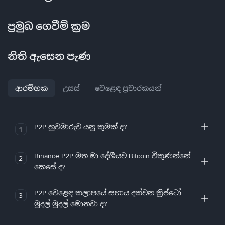
ප්‍රමුඛ ගෙවීම් ක්‍රම
නිති ඇසෙන පැණ
ආරම්භක
උසස්
වෙළෙඳ ප්‍රචාරකයන්
P2P හුවමාරුව යනු කුමක් ද?
1
Binance P2P මත මා දේශීයව Bitcoin විකුණන්නේ
2
කෙසේ ද?
P2P වෙළෙඳ කලාපයේ සහාය දක්වන ක්‍රිප්ටෝ
3
මුදල් මුදල් මොනවා ද?