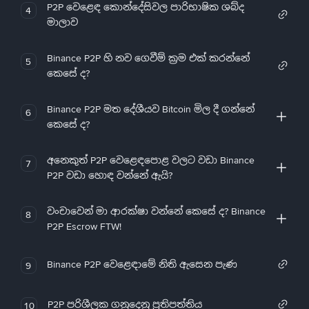
P2P වෙළෙඳ කොන්දේසිවල පාරිභාෂික ශබ්ද
4
මාලාව
Binance P2P හි නව ගෙවීම් ක්‍රම එක් කරන්නේ
5
කෙසේ ද?
Binance P2P මත දේශීයව Bitcoin මිල දී ගන්නේ
6
කෙසේ ද?
අනෙකුත් P2P වෙළෙඳපොළ වලට වඩා Binance
7
P2P වඩා හොඳ වන්නේ ඇයි?
වංචාවෙන් මා ආරක්ෂා වන්නේ කෙසේ ද? Binance
8
P2P Escrow FTW!
Binance P2P වෙළෙඳාමේ නිති ඇසෙන පැණ
9
P2P පරිශීලක ගනුදෙනු ප්‍රතිපත්තිය
10