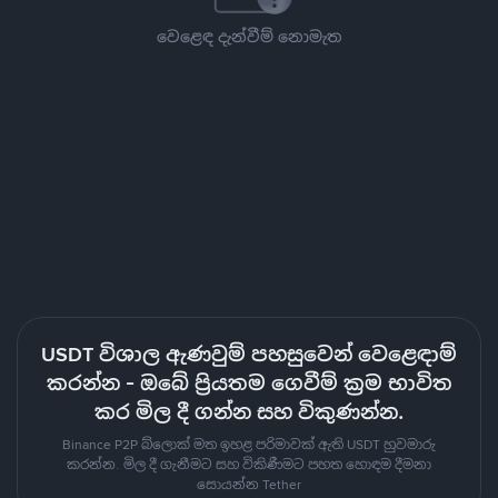
වෙළෙඳ දැන්වීම් නොමැත
USDT විශාල ඇණවුම් පහසුවෙන් වෙළෙඳාම්
කරන්න - ඔබේ ප්‍රියතම ගෙවීම් ක්‍රම භාවිත
කර මිල දී ගන්න සහ විකුණන්න.
Binance P2P බ්ලොක් මත ඉහළ පරිමාවක් ඇති USDT හුවමාරු
කරන්න. මිල දී ගැනීමට සහ විකිණීමට පහත හොඳම දීමනා
සොයන්න Tether