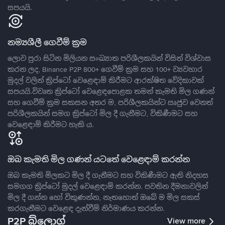
සපයයි.
නම්‍යශීලී ගෙවීම් ක්‍රම
ලොව පුරා සිටින මිලියන සංඛ්‍යාත පරිශීලකයින් විසින් විශ්වාස
කරන ලද, Binance P2P 800+ ගෙවීම් ක්‍රම සහ 100+ ව්‍යවහාර
මුදල් වලින් ක්‍රිප්ටෝ වෙළෙඳාම් කිරීමට ආරක්ෂිත වේදිකාවක්
සපයයි.විවෘත ක්‍රිප්ටෝ වෙළෙඳපොළක තමන් කැමති මිල ගණන්
සහ ගෙවීම් ක්‍රම සකසන අතර ම, පරිශීලකයින්ට ඍජුව වෙනත්
පරිශීලකයින් සමග ක්‍රිප්ටෝ මිල දී ගැනීමට, විකිණීමට සහ
වෙළෙඳාම් කිරීමට හැකි ය.
ඔබ කැමති මිල ගණන් යටතේ වෙළෙඳාම් කරන්න
ඔබ කැමති මිලකට මිල දී ගැනීමට සහ විකිණීමට ඇති නිදහස
සමගග ක්‍රිප්ටෝ මුදල් වෙළෙඳාම් කරන්න. පවතින දීමනාවලින්
මිල දී ගන්න හෝ විකුණන්න, නැතහොත් ඔබේ ම මිල සකස්
කරගැනීමට වෙළෙඳ දැන්වීම් නිර්මාණය කරන්න.
P2P බ්ලොග්
View more