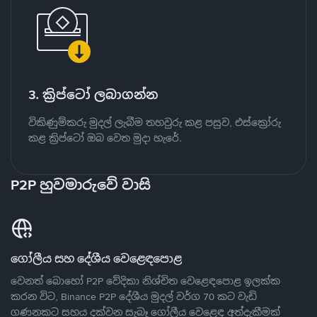
3. ක්‍රිප්ටෝ ලබාගන්න
විකිණුම්කරු මුදල් ලැබීම තහවුරු කළ පසුව, එස්ක්‍රෝරු
කළ ක්‍රිප්ටෝ ඔබ වෙත මුදා හැරේ.
P2P හුවමාරුවේ වාසි
ගෝලීය සහ දේශීය වෙළෙඳපොළ
වෙනත් බොහෝ P2P වේදිකා නිශ්චිත වෙළෙඳපොළ ඉලක්ක
කරන විට, Binance P2P දේශීය මුදල් වර්ග 70 කට වැඩි
ගණනකට සහය දක්වන සැබෑ ගෝලීය වෙළෙඳ අත්දැකීමක්