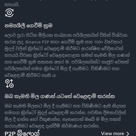
සපයයි.
නම්‍යශීලී ගෙවීම් ක්‍රම
ලොව පුරා සිටින මිලියන සංඛ්‍යාත පරිශීලකයින් විසින් විශ්වාස
කරන ලද, Binance P2P 800+ ගෙවීම් ක්‍රම සහ 100+ ව්‍යවහාර
මුදල් වලින් ක්‍රිප්ටෝ වෙළෙඳාම් කිරීමට ආරක්ෂිත වේදිකාවක්
සපයයි.විවෘත ක්‍රිප්ටෝ වෙළෙඳපොළක තමන් කැමති මිල ගණන්
සහ ගෙවීම් ක්‍රම සකසන අතර ම, පරිශීලකයින්ට ඍජුව වෙනත්
පරිශීලකයින් සමග ක්‍රිප්ටෝ මිල දී ගැනීමට, විකිණීමට සහ
වෙළෙඳාම් කිරීමට හැකි ය.
ඔබ කැමති මිල ගණන් යටතේ වෙළෙඳාම් කරන්න
ඔබ කැමති මිලකට මිල දී ගැනීමට සහ විකිණීමට ඇති නිදහස
සමගග ක්‍රිප්ටෝ මුදල් වෙළෙඳාම් කරන්න. පවතින දීමනාවලින්
මිල දී ගන්න හෝ විකුණන්න, නැතහොත් ඔබේ ම මිල සකස්
කරගැනීමට වෙළෙඳ දැන්වීම් නිර්මාණය කරන්න.
P2P බ්ලොග්
View more