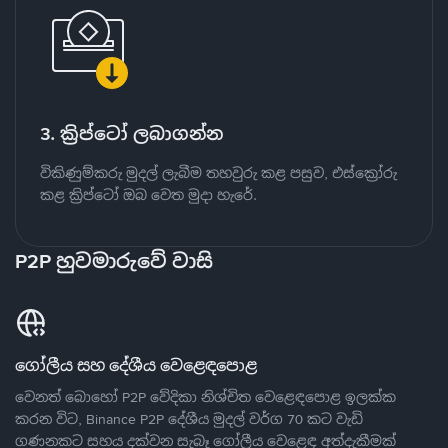
3. ක්‍රිප්ටෝ ලබාගන්න
විකිණුම්කරු මුදල් ලැබීම තහවුරු කළ පසුව, එස්ක්‍රෝරු
කළ ක්‍රිප්ටෝ ඔබ වෙත මුදා හැරේ.
P2P හුවමාරුවේ වාසි
ගෝලීය සහ දේශීය වෙළෙඳපොළ
වෙනත් බොහෝ P2P වේදිකා නිශ්චිත වෙළෙඳපොළ ඉලක්ක
කරන විට, Binance P2P දේශීය මුදල් වර්ග 70 කට වැඩි
ගණනකට සහය දක්වන සැබෑ ගෝලීය වෙළෙඳ අත්දැකීමක්