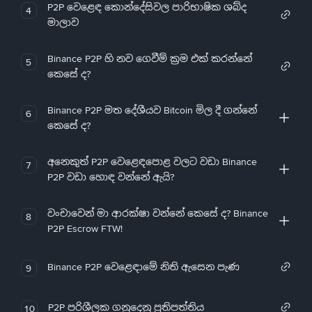
P2P වෙළෙඳ කොන්දේසිවල පාරිභාෂික ශබ්ද
4
මාලාව
Binance P2P හි නව ගෙවීම් ක්‍රම එක් කරන්නේ
5
කෙසේ ද?
Binance P2P මත දේශීයව Bitcoin මිල දී ගන්නේ
6
කෙසේ ද?
අනෙකුත් P2P වෙළෙඳපොළ වලට වඩා Binance
7
P2P වඩා හොඳ වන්නේ ඇයි?
වංචාවෙන් මා ආරක්ෂා වන්නේ කෙසේ ද? Binance
8
P2P Escrow FTW!
Binance P2P වෙළෙඳාමේ නිති ඇසෙන පැණ
9
P2P පරිශීලක ගනුදෙනු ප්‍රතිපත්තිය
10