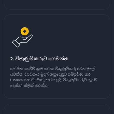
2. විකුණුම්කරුට ගෙවන්න
යෝජිත ගෙවීම් ක්‍රම හරහා විකුණුම්කරු වෙත මුදල්
යවන්න. ව්‍යවහාර මුදල් ගනුදෙනුව සම්පූර්ණ කර
Binance P2P හි "මාරු කරන ලදි, විකුණුම්කරුට දැනුම්
දෙන්න" ක්ලික් කරන්න.