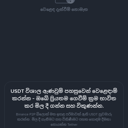
වෙළෙඳ දැන්වීම් නොමැත
USDT විශාල ඇණවුම් පහසුවෙන් වෙළෙඳාම්
කරන්න - ඔබේ ප්‍රියතම ගෙවීම් ක්‍රම භාවිත
කර මිල දී ගන්න සහ විකුණන්න.
Binance P2P බ්ලොක් මත ඉහළ පරිමාවක් ඇති USDT හුවමාරු
කරන්න. මිල දී ගැනීමට සහ විකිණීමට පහත හොඳම දීමනා
සොයන්න Tether