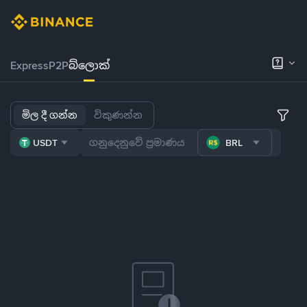
Express
P2P
බ්ලොක්
මිල දී ගන්න
විකුණන්න
USDT
BRL