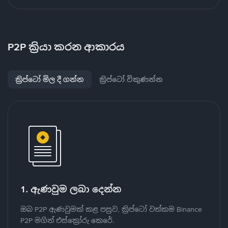
P2P ක්‍රියා කරන ආකාරය
ක්‍රිප්ටෝ මිල දී ගන්න
ක්‍රිප්ටෝ විකුණන්න
1. ඇණවුම ලබා දෙන්න
ඔබ P2P ඇණවුමක් කළ පසුව, ක්‍රිප්ටෝ වත්කම Binance
P2P මගින් එස්ක්‍රෝරු කෙරේ.