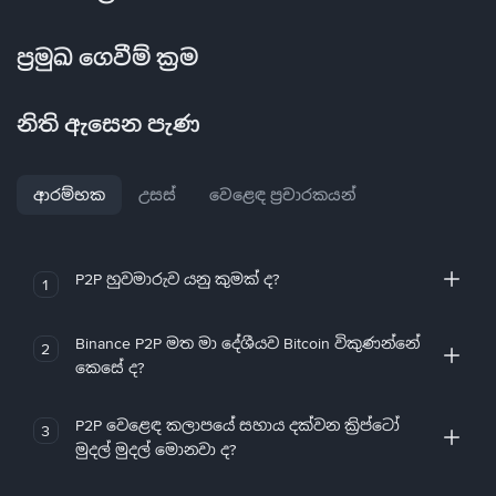
ප්‍රමුඛ ගෙවීම් ක්‍රම
නිති ඇසෙන පැණ
ආරම්භක
උසස්
වෙළෙඳ ප්‍රචාරකයන්
P2P හුවමාරුව යනු කුමක් ද?
1
Binance P2P මත මා දේශීයව Bitcoin විකුණන්නේ
2
කෙසේ ද?
P2P වෙළෙඳ කලාපයේ සහාය දක්වන ක්‍රිප්ටෝ
3
මුදල් මුදල් මොනවා ද?