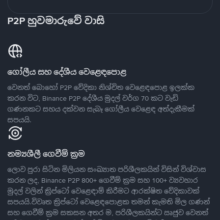
P2P හුවමාරුවේ වාසි
ගෝලීය සහ දේශීය වෙළෙඳපොළ
වෙනත් බොහෝ P2P වේදිකා නිශ්චිත වෙළෙඳපොළ ඉලක්ක
කරන විට, Binance P2P දේශීය මුදල් වර්ග 70 කට වැඩි
ගණනකට සහය දක්වන සැබෑ ගෝලීය වෙළෙඳ අත්දැකීමක්
සපයයි.
නම්‍යශීලී ගෙවීම් ක්‍රම
ලොව පුරා සිටින මිලියන සංඛ්‍යාත පරිශීලකයින් විසින් විශ්වාස
කරන ලද, Binance P2P 800+ ගෙවීම් ක්‍රම සහ 100+ ව්‍යවහාර
මුදල් වලින් ක්‍රිප්ටෝ වෙළෙඳාම් කිරීමට ආරක්ෂිත වේදිකාවක්
සපයයි.විවෘත ක්‍රිප්ටෝ වෙළෙඳපොළක තමන් කැමති මිල ගණන්
සහ ගෙවීම් ක්‍රම සකසන අතර ම, පරිශීලකයින්ට ඍජුව වෙනත්