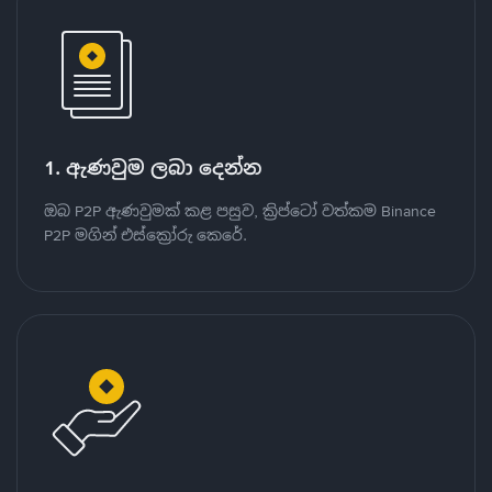
1. ඇණවුම ලබා දෙන්න
ඔබ P2P ඇණවුමක් කළ පසුව, ක්‍රිප්ටෝ වත්කම Binance
P2P මගින් එස්ක්‍රෝරු කෙරේ.