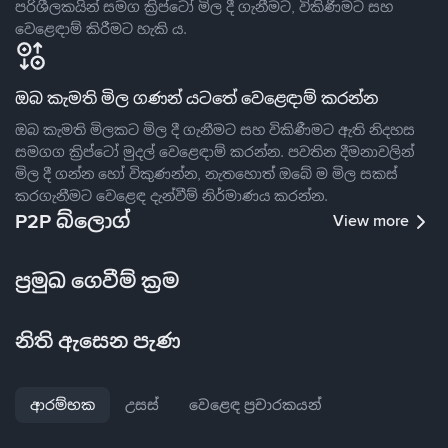
පරිශීලකයින් සමග ක්‍රිප්ටෝ මිල දී ගැනීමට, විකිණීමට සහ
වෙළෙඳාම් කිරීමට හැකි ය.
ඔබ කැමති මිල ගණන් යටතේ වෙළෙඳාම් කරන්න
ඔබ කැමති මිලකට මිල දී ගැනීමට සහ විකිණීමට ඇති නිදහස
සමගග ක්‍රිප්ටෝ මුදල් වෙළෙඳාම් කරන්න. පවතින දීමනාවලින්
මිල දී ගන්න හෝ විකුණන්න, නැතහොත් ඔබේ ම මිල සකස්
කරගැනීමට වෙළෙඳ දැන්වීම් නිර්මාණය කරන්න.
P2P බ්ලොග්
View more
ප්‍රමුඛ ගෙවීම් ක්‍රම
නිති ඇසෙන පැණ
ආරම්භක
උසස්
වෙළෙඳ ප්‍රචාරකයන්