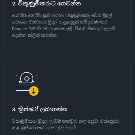
2. විකුණුම්කරුට ගෙවන්න
යෝජිත ගෙවීම් ක්‍රම හරහා විකුණුම්කරු වෙත මුදල්
යවන්න. ව්‍යවහාර මුදල් ගනුදෙනුව සම්පූර්ණ කර
Binance P2P හි "මාරු කරන ලදි, විකුණුම්කරුට දැනුම්
දෙන්න" ක්ලික් කරන්න.
3. ක්‍රිප්ටෝ ලබාගන්න
විකිණුම්කරු මුදල් ලැබීම තහවුරු කළ පසුව, එස්ක්‍රෝරු
කළ ක්‍රිප්ටෝ ඔබ වෙත මුදා හැරේ.