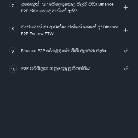
අනෙකුත් P2P වෙළෙඳපොළ වලට වඩා Binance
7
P2P වඩා හොඳ වන්නේ ඇයි?
වංචාවෙන් මා ආරක්ෂා වන්නේ කෙසේ ද? Binance
8
P2P Escrow FTW!
Binance P2P වෙළෙඳාමේ නිති ඇසෙන පැණ
9
P2P පරිශීලක ගනුදෙනු ප්‍රතිපත්තිය
10