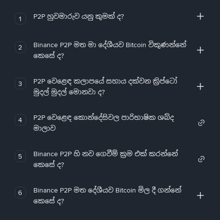
P2P හුවමාරුව යනු කුමක් ද?
1
Binance P2P මත මා දේශීයව Bitcoin විකුණන්නේ
2
කෙසේ ද?
P2P වෙළෙඳ කලාපයේ සහාය දක්වන ක්‍රිප්ටෝ
3
මුදල් මුදල් මොනවා ද?
P2P වෙළෙඳ කොන්දේසිවල පාරිභාෂික ශබ්ද
4
මාලාව
Binance P2P හි නව ගෙවීම් ක්‍රම එක් කරන්නේ
5
කෙසේ ද?
Binance P2P මත දේශීයව Bitcoin මිල දී ගන්නේ
6
කෙසේ ද?