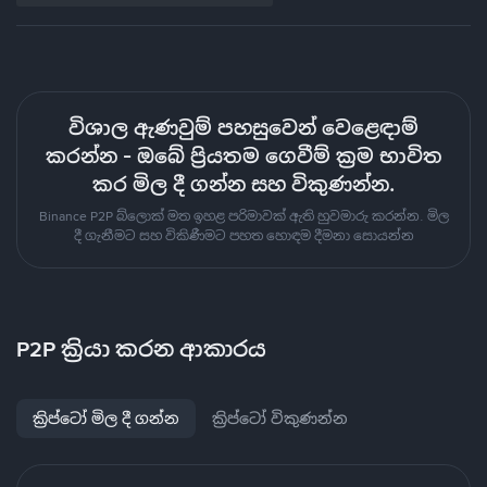
විශාල ඇණවුම් පහසුවෙන් වෙළෙඳාම්
කරන්න - ඔබේ ප්‍රියතම ගෙවීම් ක්‍රම භාවිත
කර මිල දී ගන්න සහ විකුණන්න.
Binance P2P බ්ලොක් මත ඉහළ පරිමාවක් ඇති හුවමාරු කරන්න. මිල
දී ගැනීමට සහ විකිණීමට පහත හොඳම දීමනා සොයන්න
P2P ක්‍රියා කරන ආකාරය
ක්‍රිප්ටෝ මිල දී ගන්න
ක්‍රිප්ටෝ විකුණන්න