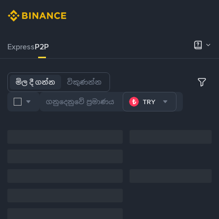
Express
P2P
මිල දී ගන්න
විකුණන්න
TRY