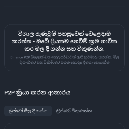
විශාල ඇණවුම් පහසුවෙන් වෙළෙඳාම්
කරන්න - ඔබේ ප්‍රියතම ගෙවීම් ක්‍රම භාවිත
කර මිල දී ගන්න සහ විකුණන්න.
Binance P2P බ්ලොක් මත ඉහළ පරිමාවක් ඇති හුවමාරු කරන්න. මිල
දී ගැනීමට සහ විකිණීමට පහත හොඳම දීමනා සොයන්න
P2P ක්‍රියා කරන ආකාරය
ක්‍රිප්ටෝ මිල දී ගන්න
ක්‍රිප්ටෝ විකුණන්න