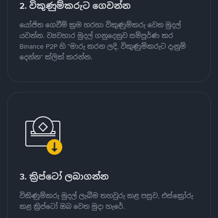
2. විකුණුම්කරුට ගෙවන්න
යෝජිත ගෙවීම් ක්‍රම හරහා විකුණුම්කරු වෙත මුදල්
යවන්න. ව්‍යවහාර මුදල් ගනුදෙනුව සම්පූර්ණ කර
Binance P2P හි "මාරු කරන ලදි, විකුණුම්කරුට දැනුම්
දෙන්න" ක්ලික් කරන්න.
3. ක්‍රිප්ටෝ ලබාගන්න
විකිණුම්කරු මුදල් ලැබීම තහවුරු කළ පසුව, එස්ක්‍රෝරු
කළ ක්‍රිප්ටෝ ඔබ වෙත මුදා හැරේ.