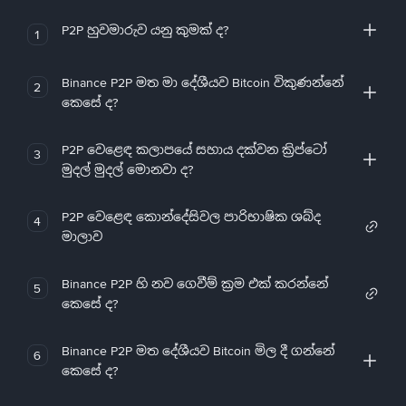
P2P හුවමාරුව යනු කුමක් ද?
1
Binance P2P මත මා දේශීයව Bitcoin විකුණන්නේ
2
කෙසේ ද?
P2P වෙළෙඳ කලාපයේ සහාය දක්වන ක්‍රිප්ටෝ
3
මුදල් මුදල් මොනවා ද?
P2P වෙළෙඳ කොන්දේසිවල පාරිභාෂික ශබ්ද
4
මාලාව
Binance P2P හි නව ගෙවීම් ක්‍රම එක් කරන්නේ
5
කෙසේ ද?
Binance P2P මත දේශීයව Bitcoin මිල දී ගන්නේ
6
කෙසේ ද?