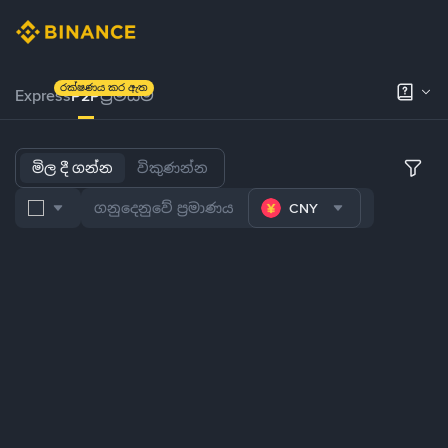
රක්ෂණය කර ඇත
Express
P2P
ප්‍රිමියම්
මිල දී ගන්න
විකුණන්න
CNY