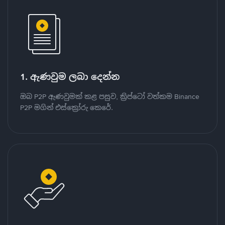
1. ඇණවුම ලබා දෙන්න
ඔබ P2P ඇණවුමක් කළ පසුව, ක්‍රිප්ටෝ වත්කම Binance
P2P මගින් එස්ක්‍රෝරු කෙරේ.