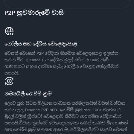
P2P හුවමාරුවේ වාසි
ගෝලීය සහ දේශීය වෙළෙඳපොළ
වෙනත් බොහෝ P2P වේදිකා නිශ්චිත වෙළෙඳපොළ ඉලක්ක
කරන විට, Binance P2P දේශීය මුදල් වර්ග 70 කට වැඩි
ගණනකට සහය දක්වන සැබෑ ගෝලීය වෙළෙඳ අත්දැකීමක්
සපයයි.
නම්‍යශීලී ගෙවීම් ක්‍රම
ලොව පුරා සිටින මිලියන සංඛ්‍යාත පරිශීලකයින් විසින් විශ්වාස
කරන ලද, Binance P2P 800+ ගෙවීම් ක්‍රම සහ 100+ ව්‍යවහාර
මුදල් වලින් ක්‍රිප්ටෝ වෙළෙඳාම් කිරීමට ආරක්ෂිත වේදිකාවක්
සපයයි.විවෘත ක්‍රිප්ටෝ වෙළෙඳපොළක තමන් කැමති මිල ගණන්
සහ ගෙවීම් ක්‍රම සකසන අතර ම, පරිශීලකයින්ට ඍජුව වෙනත්