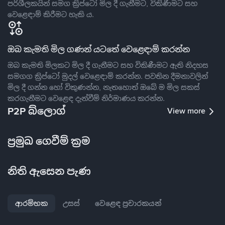
පරිශීලකයින් සමග ක්‍රිප්ටෝ මිල දී ගැනීමට, විකිණීමට සහ
වෙළෙඳාම් කිරීමට හැකි ය.
ඔබ කැමති මිල ගණන් යටතේ වෙළෙඳාම් කරන්න
ඔබ කැමති මිලකට මිල දී ගැනීමට සහ විකිණීමට ඇති නිදහස
සමගග ක්‍රිප්ටෝ මුදල් වෙළෙඳාම් කරන්න. පවතින දීමනාවලින්
මිල දී ගන්න හෝ විකුණන්න, නැතහොත් ඔබේ ම මිල සකස්
කරගැනීමට වෙළෙඳ දැන්වීම් නිර්මාණය කරන්න.
P2P බ්ලොග්
View more
ප්‍රමුඛ ගෙවීම් ක්‍රම
නිති ඇසෙන පැණ
ආරම්භක
උසස්
වෙළෙඳ ප්‍රචාරකයන්