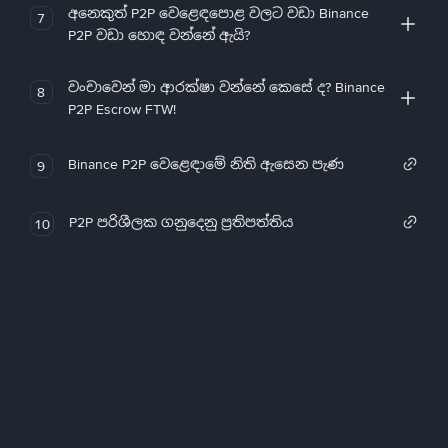
අනෙකුත් P2P වෙළෙඳපොළ වලට වඩා Binance
7
P2P වඩා හොඳ වන්නේ ඇයි?
වංචාවෙන් මා ආරක්ෂා වන්නේ කෙසේ ද? Binance
8
P2P Escrow FTW!
Binance P2P වෙළෙඳාමේ නිති ඇසෙන පැණ
9
P2P පරිශීලක ගනුදෙනු ප්‍රතිපත්තිය
10