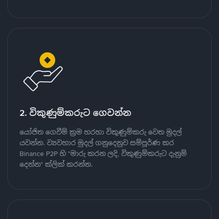
2. විකුණුම්කරුට ගෙවන්න
යෝජිත ගෙවීම් ක්‍රම හරහා විකුණුම්කරු වෙත මුදල්
යවන්න. ව්‍යවහාර මුදල් ගනුදෙනුව සම්පූර්ණ කර
Binance P2P හි "මාරු කරන ලදි, විකුණුම්කරුට දැනුම්
දෙන්න" ක්ලික් කරන්න.