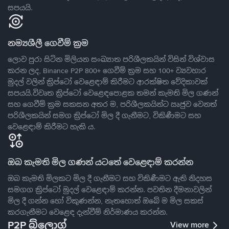
සපයයි.
නම්‍යශීලී ගෙවීම් ක්‍රම
ලොව පුරා සිටින මිලියන සංඛ්‍යාත පරිශීලකයින් විසින් විශ්වාස
කරන ලද, Binance P2P 800+ ගෙවීම් ක්‍රම සහ 100+ ව්‍යවහාර
මුදල් වලින් ක්‍රිප්ටෝ වෙළෙඳාම් කිරීමට ආරක්ෂිත වේදිකාවක්
සපයයි.විවෘත ක්‍රිප්ටෝ වෙළෙඳපොළක තමන් කැමති මිල ගණන්
සහ ගෙවීම් ක්‍රම සකසන අතර ම, පරිශීලකයින්ට ඍජුව වෙනත්
පරිශීලකයින් සමග ක්‍රිප්ටෝ මිල දී ගැනීමට, විකිණීමට සහ
වෙළෙඳාම් කිරීමට හැකි ය.
ඔබ කැමති මිල ගණන් යටතේ වෙළෙඳාම් කරන්න
ඔබ කැමති මිලකට මිල දී ගැනීමට සහ විකිණීමට ඇති නිදහස
සමගග ක්‍රිප්ටෝ මුදල් වෙළෙඳාම් කරන්න. පවතින දීමනාවලින්
මිල දී ගන්න හෝ විකුණන්න, නැතහොත් ඔබේ ම මිල සකස්
කරගැනීමට වෙළෙඳ දැන්වීම් නිර්මාණය කරන්න.
P2P බ්ලොග්
View more