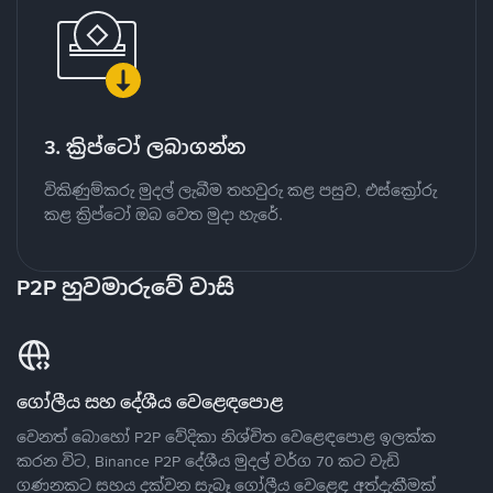
3. ක්‍රිප්ටෝ ලබාගන්න
විකිණුම්කරු මුදල් ලැබීම තහවුරු කළ පසුව, එස්ක්‍රෝරු
කළ ක්‍රිප්ටෝ ඔබ වෙත මුදා හැරේ.
P2P හුවමාරුවේ වාසි
ගෝලීය සහ දේශීය වෙළෙඳපොළ
වෙනත් බොහෝ P2P වේදිකා නිශ්චිත වෙළෙඳපොළ ඉලක්ක
කරන විට, Binance P2P දේශීය මුදල් වර්ග 70 කට වැඩි
ගණනකට සහය දක්වන සැබෑ ගෝලීය වෙළෙඳ අත්දැකීමක්