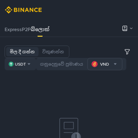
Express
P2P
බ්ලොක්
මිල දී ගන්න
විකුණන්න
USDT
VND