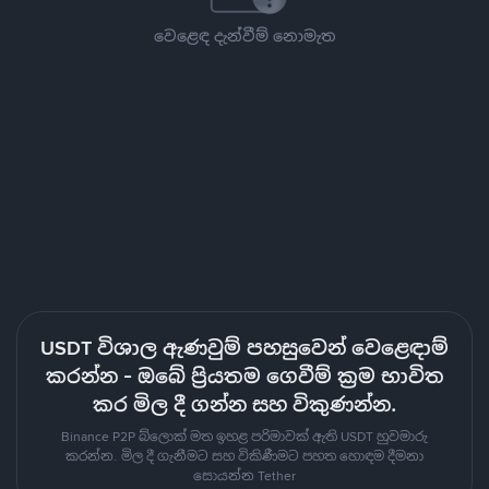
වෙළෙඳ දැන්වීම් නොමැත
USDT විශාල ඇණවුම් පහසුවෙන් වෙළෙඳාම්
කරන්න - ඔබේ ප්‍රියතම ගෙවීම් ක්‍රම භාවිත
කර මිල දී ගන්න සහ විකුණන්න.
Binance P2P බ්ලොක් මත ඉහළ පරිමාවක් ඇති USDT හුවමාරු
කරන්න. මිල දී ගැනීමට සහ විකිණීමට පහත හොඳම දීමනා
සොයන්න Tether