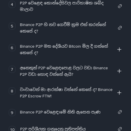
P2P වෙළෙඳ කොන්දේසිවල පාරිභාෂික ශබ්ද
4
මාලාව
Binance P2P හි නව ගෙවීම් ක්‍රම එක් කරන්නේ
5
කෙසේ ද?
Binance P2P මත දේශීයව Bitcoin මිල දී ගන්නේ
6
කෙසේ ද?
අනෙකුත් P2P වෙළෙඳපොළ වලට වඩා Binance
7
P2P වඩා හොඳ වන්නේ ඇයි?
වංචාවෙන් මා ආරක්ෂා වන්නේ කෙසේ ද? Binance
8
P2P Escrow FTW!
Binance P2P වෙළෙඳාමේ නිති ඇසෙන පැණ
9
P2P පරිශීලක ගනුදෙනු ප්‍රතිපත්තිය
10