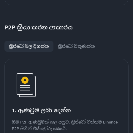
P2P ක්‍රියා කරන ආකාරය
ක්‍රිප්ටෝ මිල දී ගන්න
ක්‍රිප්ටෝ විකුණන්න
1. ඇණවුම ලබා දෙන්න
ඔබ P2P ඇණවුමක් කළ පසුව, ක්‍රිප්ටෝ වත්කම Binance
P2P මගින් එස්ක්‍රෝරු කෙරේ.