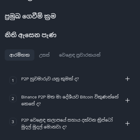
ප්‍රමුඛ ගෙවීම් ක්‍රම
නිති ඇසෙන පැණ
ආරම්භක
උසස්
වෙළෙඳ ප්‍රචාරකයන්
P2P හුවමාරුව යනු කුමක් ද?
1
Binance P2P මත මා දේශීයව Bitcoin විකුණන්නේ
2
කෙසේ ද?
P2P වෙළෙඳ කලාපයේ සහාය දක්වන ක්‍රිප්ටෝ
3
මුදල් මුදල් මොනවා ද?